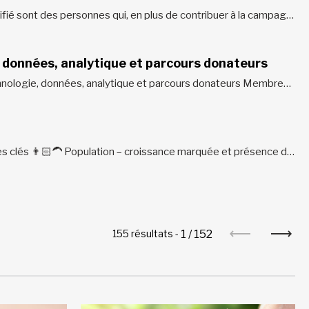
Les donateurs par don planifié sont des personnes qui, en plus de contribuer à la campagne annuelle, ont choisi de soutenir la mission de Centraide à long terme en planifiant par exemple un don dans leur testament, en faisant don d’une police d’assurance vie, ou encore en créant un fonds...
 données, analytique et parcours donateurs
Présidence du Comité technologie, données, analytique et parcours donateurs Membres du Comité technologie, données, analytique et parcours donateurs
Découvrez quelques chiffres clés 👨🏻‍🦱 Population – croissance marquée et présence de jeunes adultesEntre 2016 et 2021, le quartier Petite-Bourgogne a enregistré l’une des croissances de population les plus importantes de l’île de Montréal (40 % contre 3 % à Montréal), en partie grâce à l’intégration du secteur de Griffintown, qui représente...
1
/
152
155 résultats -