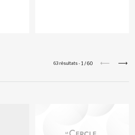
1
/
60
63 résultats -