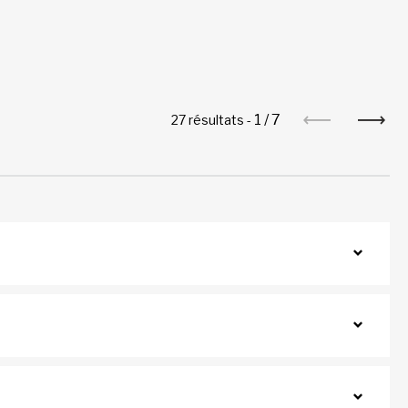
1
/
7
27 résultats -