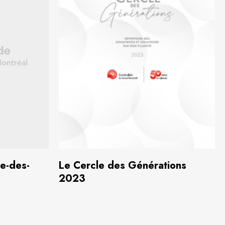
8 Mo)
Télécharger
(1,8 Mo)
e-des-
Le Cercle des Générations
2023