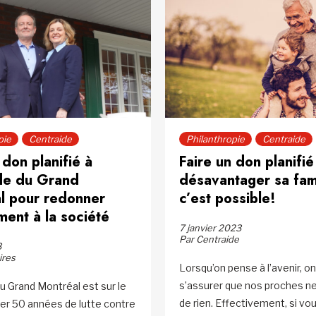
pie
Centraide
Philanthropie
Centraide
 don planifié à
Faire un don planifié
de du Grand
désavantager sa fami
l pour redonner
c’est possible!
ment à la société
7 janvier 2023
Par Centraide
3
ires
Lorsqu’on pense à l’avenir, o
s’assurer que nos proches 
u Grand Montréal est sur le
de rien. Effectivement, si v
ter 50 années de lutte contre