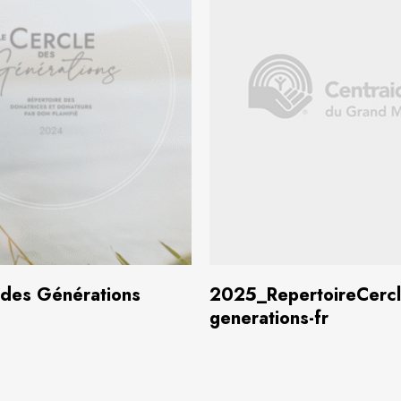
élécharger
(2,6 Mo)
Télécharger
(1,
 des Générations
2025_RepertoireCercl
generations-fr