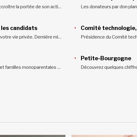
Grâce à votre soutien et à votre confiance, Centraide peut accroître la portée de son action pour lutter contre la pauvreté et l’exclusion sociale dans tous les quartiers et toutes les communautés du Grand Montréal. Chaque don est important. En s’ajoutant à des milliers d’autres, il devient un puissant levier...
 les candidats
Comité technologie,
Centraide du Grand Montréal (« CGM ») s’engage à protéger votre vie privée. Dernière mise à jour : 30 novembre 2023. En Bref Nous comprenons l’importance que vous accordez à la protection de votre vie privée et nous nous engageons à préserver la confidentialité des renseignements personnels que nous recueillons à votre...
Petite-Bourgogne
Découvrez quelques chiffres clés 👴 Population vivant seule et familles monoparentales – réalité répandue dans Longue-PointeLa moitié (52 %) des personnes vivant seules du quartier résident dans le secteur de Longue-Pointe. Dans ce secteur, 25 % de la population vit seule, dont la moitié des aînés (52 %). Les secteurs de Longue-Pointe (38 %)...