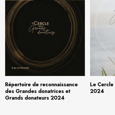
Télécharger
(2,6 Mo)
T
Répertoire de reconnaissance
Le Cercle
des Grandes donatrices et
2024
Grands donateurs 2024