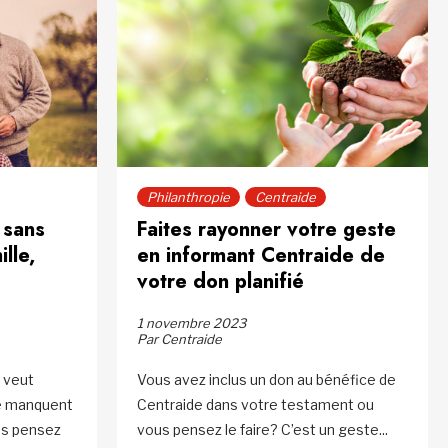
Philanthropie
Centraide
 sans
Faites rayonner votre geste
lle,
en informant Centraide de
votre don planifié
1 novembre 2023
Par Centraide
n veut
Vous avez inclus un don au bénéfice de
ne manquent
Centraide dans votre testament ou
ous pensez
vous pensez le faire? C’est un geste...