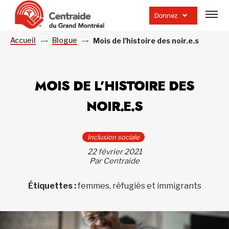
Ouvrir
la
Donnez
navig
du
site
Accueil
Blogue
Mois de l'histoire des noir.e.s
MOIS DE L’HISTOIRE DES
NOIR.E.S
Inclusion sociale
22 février 2021
Par Centraide
Étiquettes :
femmes, réfugiés et immigrants