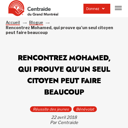
Ouvrir
la
Donnez
navig
du
site
Accueil
Blogue
Rencontrez Mohamed, qui prouve qu’un seul citoyen
peut faire beaucoup
RENCONTREZ MOHAMED,
QUI PROUVE QU’UN SEUL
CITOYEN PEUT FAIRE
BEAUCOUP
Réussite des jeunes
Bénévolat
22 avril 2018
Par Centraide