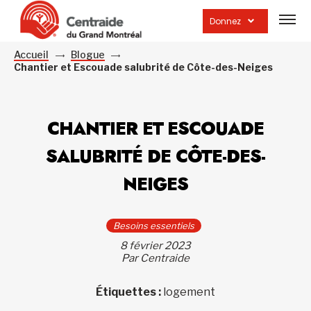
Ouvrir
la
Donnez
navig
du
site
Accueil
Blogue
Chantier et Escouade salubrité de Côte-des-Neiges
CHANTIER ET ESCOUADE
SALUBRITÉ DE CÔTE-DES-
NEIGES
Besoins essentiels
8 février 2023
Par Centraide
Étiquettes :
logement