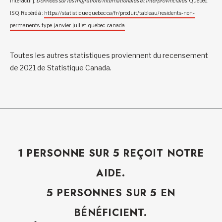
interactif].
Données sur les migrations internationales et interprovinciales
. Québec :
ISQ. Repéré à :
https://statistique.quebec.ca/fr/produit/tableau/residents-non-
permanents-type-janvier-juillet-quebec-canada
Toutes les autres statistiques proviennent du recensement
de 2021 de Statistique Canada.
1 PERSONNE SUR 5 REÇOIT NOTRE
AIDE.
5 PERSONNES SUR 5 EN
BÉNÉFICIENT.