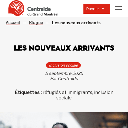
Ouvrir
la
Donnez
navig
du
site
Accueil
Blogue
Les nouveaux arrivants
LES NOUVEAUX ARRIVANTS
Inclusion sociale
5 septembre 2025
Par Centraide
Étiquettes :
réfugiés et immigrants, inclusion
sociale