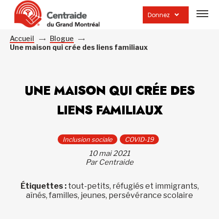
Ouvrir
la
Donnez
navig
du
site
Accueil
Blogue
Une maison qui crée des liens familiaux
UNE MAISON QUI CRÉE DES
LIENS FAMILIAUX
Inclusion sociale
COVID-19
10 mai 2021
Par Centraide
Étiquettes :
tout-petits, réfugiés et immigrants,
aînés, familles, jeunes, persévérance scolaire