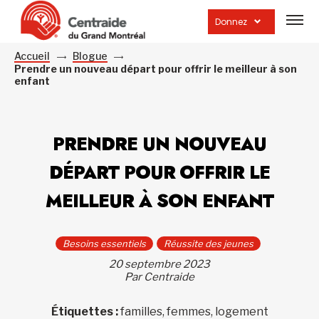
Ouvrir
la
Donnez
navig
du
site
Accueil
Blogue
Prendre un nouveau départ pour offrir le meilleur à son
enfant
PRENDRE UN NOUVEAU
DÉPART POUR OFFRIR LE
MEILLEUR À SON ENFANT
Besoins essentiels
Réussite des jeunes
20 septembre 2023
Par Centraide
Étiquettes :
familles, femmes, logement