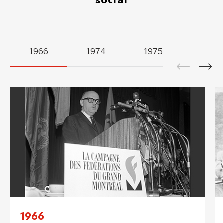
Panneau
sélectionné
1966
1974
1975
1980
:
«
1966
».
1966