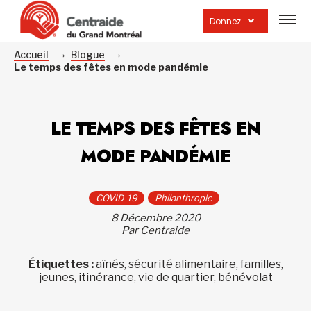
Ouvrir
la
Donnez
navig
du
site
Accueil
Blogue
Le temps des fêtes en mode pandémie
LE TEMPS DES FÊTES EN
MODE PANDÉMIE
COVID-19
Philanthropie
8 Décembre 2020
Par Centraide
Étiquettes :
aînés, sécurité alimentaire, familles,
jeunes, itinérance, vie de quartier, bénévolat