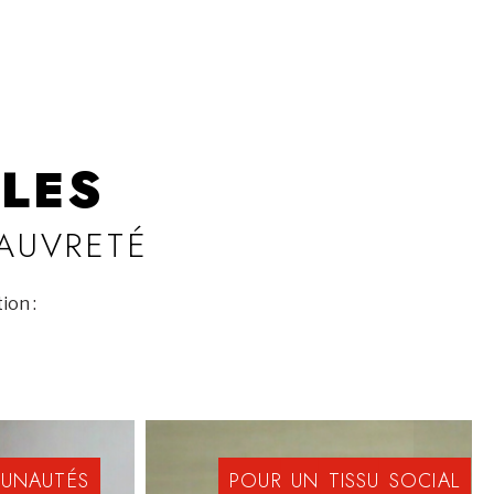
LES
PAUVRETÉ
ion :
UNAUTÉS
POUR
UN
TISSU
SOCIAL