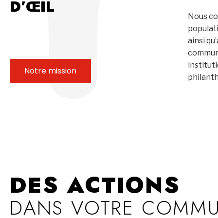
D’ŒIL
Nous co
populat
ainsi qu
communa
institut
Notre mission
philant
DES ACTIONS
DANS VOTRE COMM