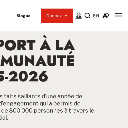
Ouvrir
Ouvrir
la
Blogue
EN
Donnez
navig
la
Fermer
Ouvrir
du
carte
site
le
la
menu
PORT À LA
barre
d'access
de
MUNAUTÉ
recherche
5-2026
 faits saillants d’une année de
t d’engagement qui a permis de
s de 800 000 personnes à travers le
al.