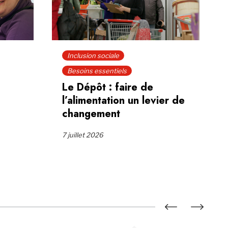
Inclusion s
Inclusion sociale
« Le Cen
Besoins essentiels
communa
Le Dépôt : faire de
c’est m
l’alimentation un levier de
» : l’his
changement
Claire
7 juillet 2026
3 juillet 202