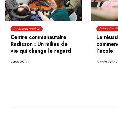
sion sociale
Réussite des jeunes
tre communautaire
La réussite scola
sson : Un milieu de
commence bien a
qui change le regard
l’école
 2026
5 août 2026