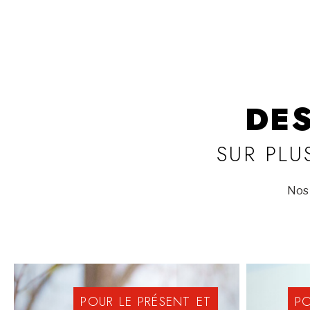
DE
SUR PLU
Nos 
POUR
LE
PRÉSENT
ET
P