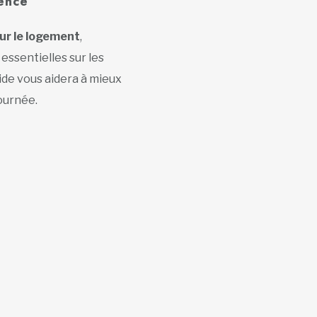
ience
ur le logement
,
essentielles sur les
uide vous aidera à mieux
journée.