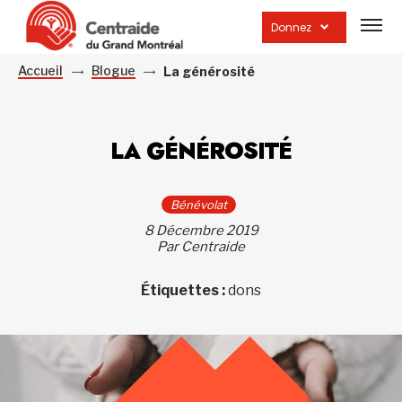
Ouvrir
la
Donnez
navig
du
site
Accueil
Blogue
La générosité
LA GÉNÉROSITÉ
Bénévolat
8 Décembre 2019
Par Centraide
Étiquettes :
dons