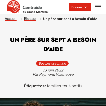
Ouvrir
la
Donnez
navig
du
site
Accueil
Blogue
Un père sur sept a besoin d’aide
UN PÈRE SUR SEPT A BESOIN
D’AIDE
Besoins essentiels
13 juin 2022
Par Raymond Villeneuve
Étiquettes :
familles, tout-petits