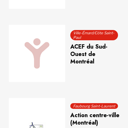
Ville-Émard/Côte Saint-
Paul
ACEF du Sud-
Ouest de
Montréal
Faubourg Saint-Laurent
Action centre-ville
(Montréal)