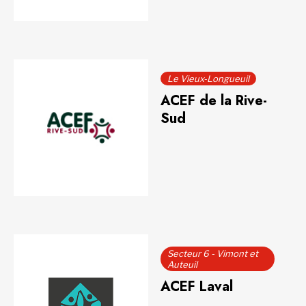
Le Vieux-Longueuil
ACEF de la Rive-
Sud
Secteur 6 - Vimont et
Auteuil
ACEF Laval