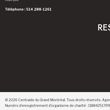
Téléphone : 514 288-1261
RE
© 2026 Centraide du Grand Montréal. Tous droits réservés.
Age
Numéro d'enregistrement d'organisme de charité : 118842517