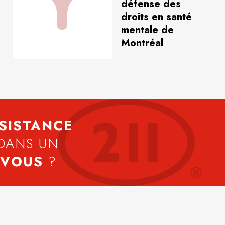
défense des
droits en santé
mentale de
Montréal
SISTANCE
DANS UN
 VOUS
?