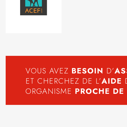
VOUS AVEZ
BESOIN
D’
AS
ET CHERCHEZ DE L’
AIDE
ORGANISME
PROCHE DE