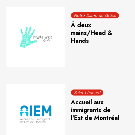
Notre-Dame-de-Grâce
À deux
mains/Head &
Hands
Saint-Léonard
Accueil aux
immigrants de
l'Est de Montréal