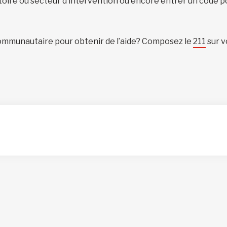
itoire ou secteur d’intervention ou encore entrer un code p
ommunautaire pour obtenir de l’aide? Composez le
211
sur v