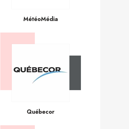
MétéoMédia
Québecor