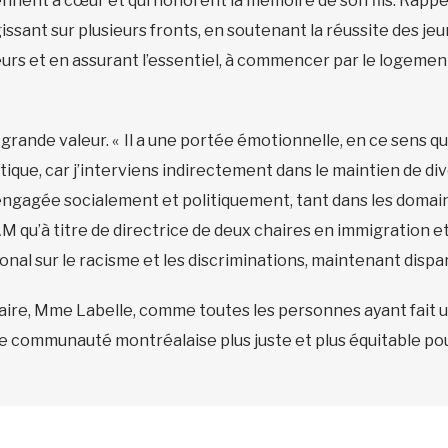
tiennent à cœur et qui honorent la mémoire de son fils. Rappe
gissant sur plusieurs fronts, en soutenant la réussite des jeu
urs et en assurant l’essentiel, à commencer par le logement
e grande valeur. « Il a une portée émotionnelle, en ce sens q
itique, car j’interviens indirectement dans le maintien de di
is engagée socialement et politiquement, tant dans les dom
AM qu’à titre de directrice de deux chaires en immigration 
onal sur le racisme et les discriminations, maintenant dispar
aire, Mme Labelle, comme toutes les personnes ayant fait u
e communauté montréalaise plus juste et plus équitable pou