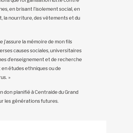
lons que l’organisation lutte contre
nes, en brisant l’isolement social, en
, la nourriture, des vêtements et du
ue j’assure la mémoire de mon fils
verses causes sociales, universitaires
aines d’enseignement et de recherche
et en études ethniques ou de
us. »
n don planifié à Centraide du Grand
r les générations futures.