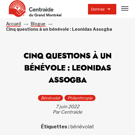
Ouvrir
la
Donnez
navig
du
site
Accueil
Blogue
Cinq questions à un bénévole : Leonidas Assogba
CINQ QUESTIONS À UN
BÉNÉVOLE : LEONIDAS
ASSOGBA
Bénévolat
Philanthropie
7 juin 2022
Par Centraide
Étiquettes :
bénévolat