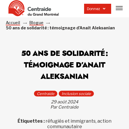
Ouvrir
la
Donnez
navig
du
site
Accueil
Blogue
50 ans de solidarité : témoignage d’Anait Aleksanian
50 ANS DE SOLIDARITÉ :
TÉMOIGNAGE D’ANAIT
ALEKSANIAN
Centraide
Inclusion sociale
29 août 2024
Par Centraide
Étiquettes :
réfugiés et immigrants, action
communautaire