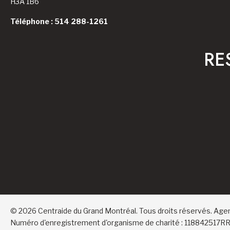
H3A 1B6
Téléphone : 514 288-1261
RE
© 2026 Centraide du Grand Montréal. Tous droits réservés.
Age
Numéro d'enregistrement d'organisme de charité : 118842517