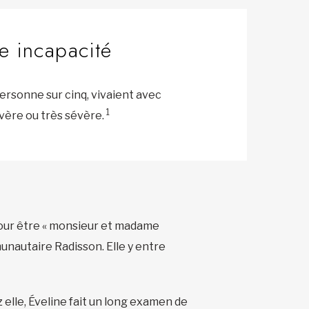
e incapacité
personne sur cinq, vivaient avec
1
évère ou très sévère.
 pour être « monsieur et madame
unautaire Radisson. Elle y entre
z elle, Éveline fait un long examen de