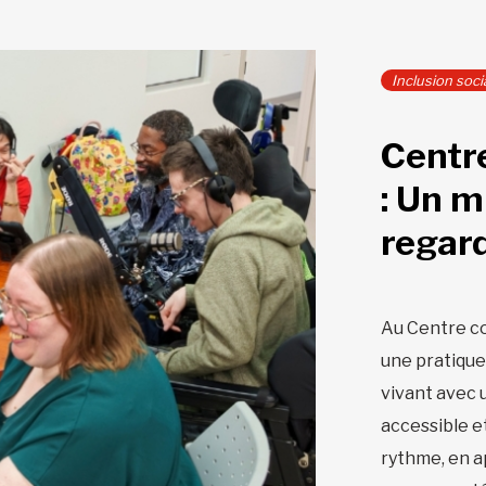
Inclusion soci
Centr
: Un m
regar
Au Centre co
une pratique
vivant avec 
accessible e
rythme, en a