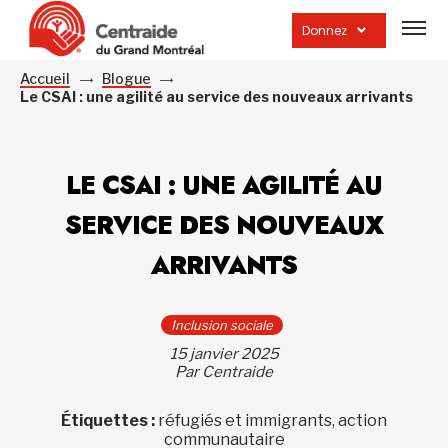
Ouvrir
la
Donnez
navig
du
site
Accueil
Blogue
Le CSAI : une agilité au service des nouveaux arrivants
LE CSAI : UNE AGILITÉ AU
SERVICE DES NOUVEAUX
ARRIVANTS
Inclusion sociale
15 janvier 2025
Par Centraide
Étiquettes :
réfugiés et immigrants, action
communautaire