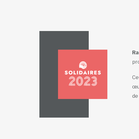
Ra
pr
Ce
œu
de