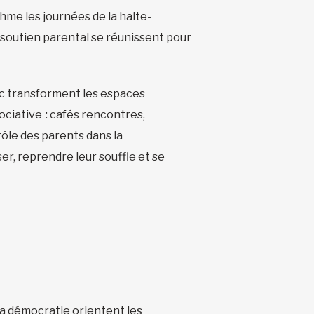
thme les journées de la halte-
de soutien parental se réunissent pour
parc transforment les espaces
sociative : cafés rencontres,
rôle des parents dans la
er, reprendre leur souffle et se
t la démocratie orientent les