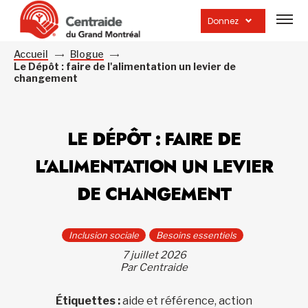
Ouvrir
la
Donnez
navig
du
site
Accueil
Blogue
Le Dépôt : faire de l'alimentation un levier de
changement
LE DÉPÔT : FAIRE DE
L’ALIMENTATION UN LEVIER
DE CHANGEMENT
Inclusion sociale
Besoins essentiels
7 juillet 2026
Par Centraide
Étiquettes :
aide et référence, action