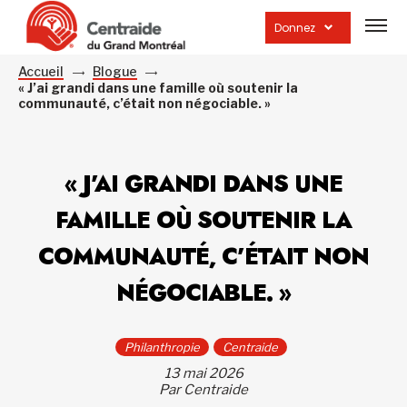
Ouvrir
la
Donnez
navig
du
site
Accueil
Blogue
« J’ai grandi dans une famille où soutenir la
communauté, c’était non négociable. »
« J’AI GRANDI DANS UNE
FAMILLE OÙ SOUTENIR LA
COMMUNAUTÉ, C’ÉTAIT NON
NÉGOCIABLE. »
Philanthropie
Centraide
13 mai 2026
Par Centraide