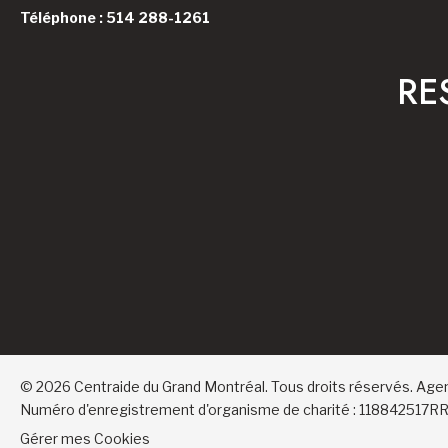
Téléphone : 514 288-1261
RE
© 2026 Centraide du Grand Montréal. Tous droits réservés.
Age
Numéro d'enregistrement d'organisme de charité : 118842517
Gérer mes Cookies