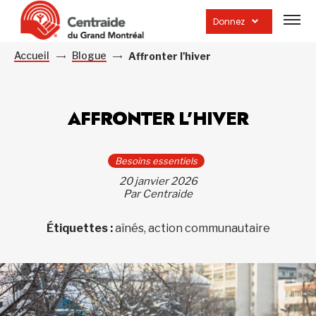
Ouvrir
la
Donnez
navig
du
site
Accueil
Blogue
Affronter l'hiver
AFFRONTER L’HIVER
Besoins essentiels
20 janvier 2026
Par Centraide
Étiquettes :
aînés, action communautaire