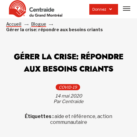
Ouvrir
la
Donnez
navig
du
site
Accueil
Blogue
Gérer la crise: répondre aux besoins criants
GÉRER LA CRISE: RÉPONDRE
AUX BESOINS CRIANTS
COVID-19
14 mai 2020
Par Centraide
Étiquettes :
aide et référence, action
communautaire