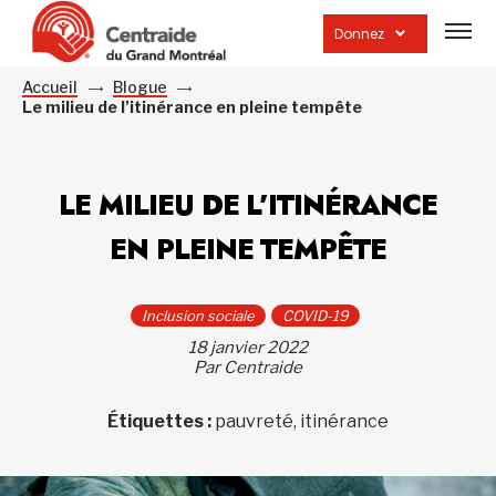
Ouvrir
la
Donnez
navig
du
site
Accueil
Blogue
Le milieu de l’itinérance en pleine tempête
LE MILIEU DE L’ITINÉRANCE
EN PLEINE TEMPÊTE
Inclusion sociale
COVID-19
18 janvier 2022
Par Centraide
Étiquettes :
pauvreté, itinérance