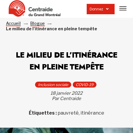
Ouvrir
la
Donnez
navig
du
site
Accueil
Blogue
Le milieu de l’itinérance en pleine tempête
LE MILIEU DE L’ITINÉRANCE
EN PLEINE TEMPÊTE
Inclusion sociale
COVID-19
18 janvier 2022
Par Centraide
Étiquettes :
pauvreté, itinérance