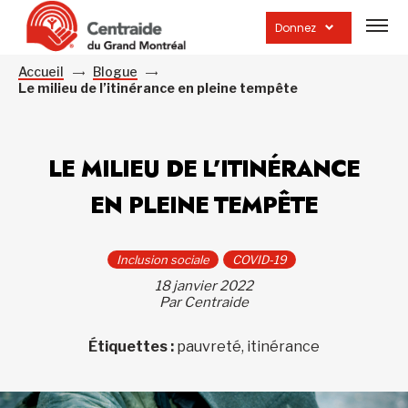
Ouvrir
la
Donnez
navig
du
site
Accueil
Blogue
Le milieu de l’itinérance en pleine tempête
LE MILIEU DE L’ITINÉRANCE
EN PLEINE TEMPÊTE
Inclusion sociale
COVID-19
18 janvier 2022
Par Centraide
Étiquettes :
pauvreté, itinérance