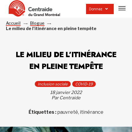
Ouvrir
la
Donnez
navig
du
site
Accueil
Blogue
Le milieu de l’itinérance en pleine tempête
LE MILIEU DE L’ITINÉRANCE
EN PLEINE TEMPÊTE
Inclusion sociale
COVID-19
18 janvier 2022
Par Centraide
Étiquettes :
pauvreté, itinérance