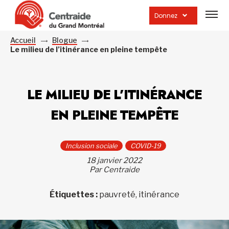
Ouvrir
la
Donnez
navig
du
site
Accueil
Blogue
Le milieu de l’itinérance en pleine tempête
LE MILIEU DE L’ITINÉRANCE
EN PLEINE TEMPÊTE
Inclusion sociale
COVID-19
18 janvier 2022
Par Centraide
Étiquettes :
pauvreté, itinérance