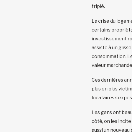
triplé.
La crise du logeme
certains propriéta
investissement rap
assiste à un glis
consommation. Les 
valeur marchande 
Ces dernières anné
plus en plus victim
locataires s’expo
Les gens ont beau
côté, on les incit
aussi un nouveau 