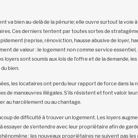
nt va bien au-delà de la pénurie; elle ouvre surtout la voie à
ires. Ces derniers tentent par toutes sortes de stratagèmes
idement (reprise, rénoviction, hausse abusive de loyer, har
sement de valeur : le logement non comme service essentiel
loyers sont soumis aux lois de l’offre et de la demande, les 
du bien.
es, les locataires ont perdu leur rapport de force dans la 
es de manœuvres illégales. S’ils résistent et font valoir leurs d
ser au harcèlement ou au chantage.
coup de difficulté à trouver un logement. Les loyers augme
e à essayer de s’entendre avec leur propriétaire afin de ga
phénomène : les nouveaux propriétaires ne suivent pas les 