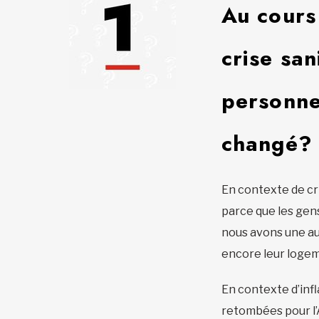
A
u cours
crise san
personne
changé?
En contexte de cri
parce que les gens
nous avons une aug
encore leur logem
En contexte d’infl
retombées pour l’A