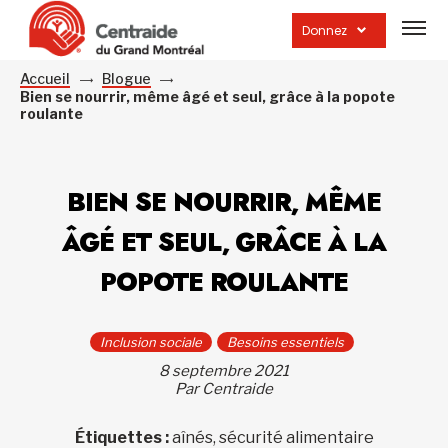
Ouvrir
la
Donnez
navig
du
site
Accueil
Blogue
Bien se nourrir, même âgé et seul, grâce à la popote
roulante
BIEN SE NOURRIR, MÊME
ÂGÉ ET SEUL, GRÂCE À LA
POPOTE ROULANTE
Inclusion sociale
Besoins essentiels
8 septembre 2021
Par Centraide
Étiquettes :
aînés, sécurité alimentaire