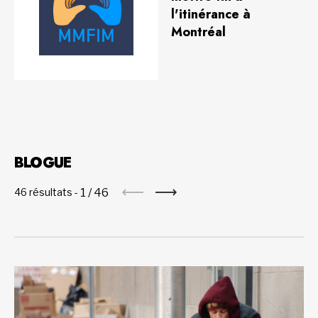
l'itinérance à
Montréal
BLOGUE
1
/
46
46 résultats -