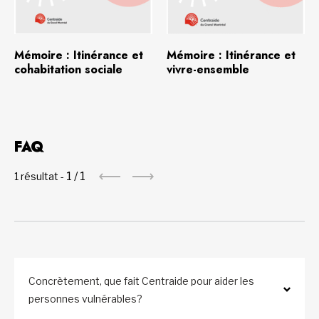
Télécharger
(669,7 Ko)
Télécharger
(497,4 Ko)
Mémoire : Itinérance et
Mémoire : Itinérance et
cohabitation sociale
vivre-ensemble
FAQ
1
/
1
1 résultat -
Concrètement, que fait Centraide pour aider les
personnes vulnérables?