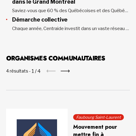
dans le Grand Montréal
Saviez-vous que 60 % des Québécoises et des Québécois qui se trouvent en situation de pauvreté vivent dans le Grand Montréal? Mais que signifie être en situation de pauvreté? Être en situation de pauvreté, c’est : Ne pas avoir assez d’argent pour répondre à ses besoins essentiels.Exemple : devoir choisir...
Démarche collective
Chaque année, Centraide investit dans un vaste réseau de 375 organismes et projets qui agissent au cœur des quartiers du Grand Montréal. Ces investissements reposent sur une approche unique, développée sur le terrain depuis plus de 50 ans. Elle assure un soutien durable et adapté aux réalités locales, essentiel pour...
ORGANISMES COMMUNAUTAIRES
1
/
4
4 résultats -
Faubourg Saint-Laurent
Mouvement pour
mettre fin à