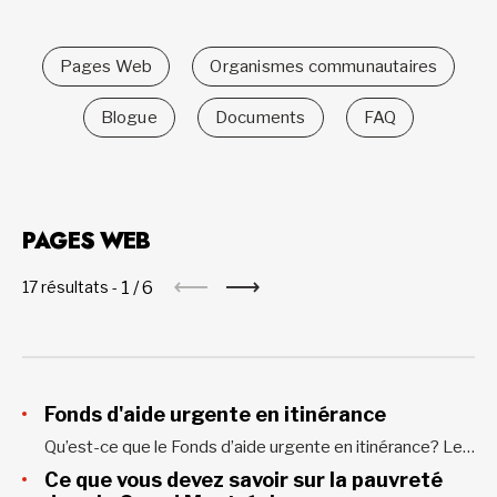
Pages Web
Organismes communautaires
Blogue
Documents
FAQ
PAGES WEB
1
/
6
17 résultats -
Fonds d'aide urgente en itinérance
Qu’est-ce que le Fonds d’aide urgente en itinérance? Le Fonds d’aide urgente en itinérance vise à soutenir des organismes communautaires œuvrant auprès des personnes en situation d’itinérance, leur permettant de maintenir leurs actions face à des besoins croissants. Mis en place pour répondre à une situation exceptionnelle, il vise à fournir rapidement...
Ce que vous devez savoir sur la pauvreté