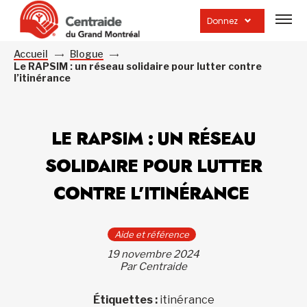
Ouvrir
la
Donnez
navig
du
site
Accueil
Blogue
Le RAPSIM : un réseau solidaire pour lutter contre
l’itinérance
LE RAPSIM : UN RÉSEAU
SOLIDAIRE POUR LUTTER
CONTRE L’ITINÉRANCE
Aide et référence
19 novembre 2024
Par Centraide
Étiquettes :
itinérance