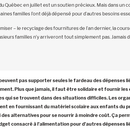
 Québec en juillet est un soutien précieux. Mais dans un co
nes familles l’ont déjà dépensé pour d’autres besoins esse
ser – le recyclage des fournitures de l’an dernier, la cour
ieurs familles n’y arriveront tout simplement pas. Jamais d
ne peuvent pas supporter seules le fardeau des dépenses lié
nt. Plus que jamais, il faut être solidaire et fournir les 
s qui se trouvent dans des situations difficiles. Les org
t en fournissant du matériel scolaire aux enfants du p
si des alternatives pour se nourrir à moindre coût. Ça per
udget consacré à l’alimentation pour d’autres dépenses lié