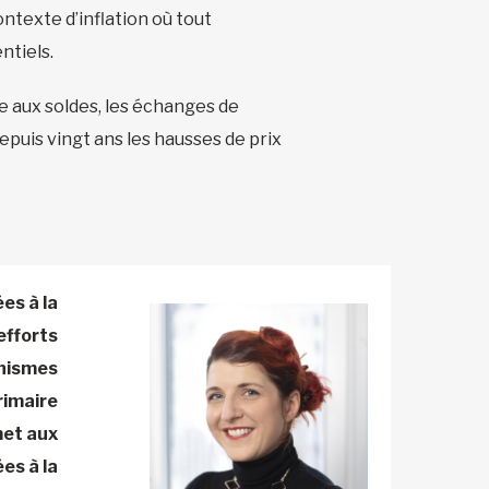
ntexte d’inflation où tout
ntiels.
se aux soldes, les échanges de
epuis vingt ans les hausses de prix
es à la
efforts
anismes
rimaire
met aux
es à la