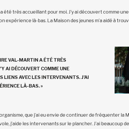
té très accueillant pour moi. J’y ai découvert comme une fa
on expérience là-bas. La Maison des jeunes m’a aidé à trouve
RE VAL-MARTIN A ÉTÉ TRÈS
J’Y AI DÉCOUVERT COMME UNE
NS LIENS AVEC LES INTERVENANTS. J’AI
RIENCE LÀ-BAS. »
 l’organisme, que j’ai eu envie de continuer de fréquenter la 
e, j’aide les intervenants sur le plancher. J’ai beaucoup de p