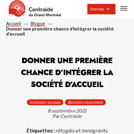
Ouvrir
la
Donnez
navig
du
site
Accueil
Blogue
Donner une première chance d'intégrer la société
d'accueil
DONNER UNE PREMIÈRE
CHANCE D’INTÉGRER LA
SOCIÉTÉ D’ACCUEIL
Inclusion sociale
Besoins essentiels
8 septembre 2021
Par Centraide
Étiquettes :
réfugiés et immigrants