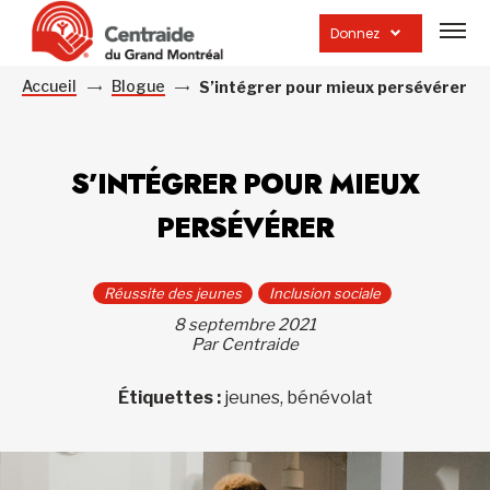
Ouvrir
la
Donnez
navig
du
site
Accueil
Blogue
S’intégrer pour mieux persévérer
S’INTÉGRER POUR MIEUX
PERSÉVÉRER
Réussite des jeunes
Inclusion sociale
8 septembre 2021
Par Centraide
Étiquettes :
jeunes, bénévolat