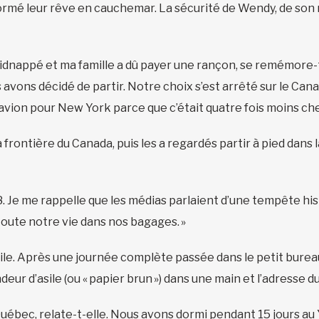
ormé leur rêve en cauchemar. La sécurité de Wendy, de son m
kidnappé et ma famille a dû payer une rançon, se remémore-t-
 avons décidé de partir. Notre choix s’est arrêté sur le Ca
d’avion pour New York parce que c’était quatre fois moins ch
 frontière du Canada, puis les a regardés partir à pied dans l
. Je me rappelle que les médias parlaient d’une tempête hist
toute notre vie dans nos bagages. »
’asile. Après une journée complète passée dans le petit bure
ur d’asile (ou « papier brun ») dans une main et l’adresse 
uébec, relate-t-elle. Nous avons dormi pendant 15 jours au