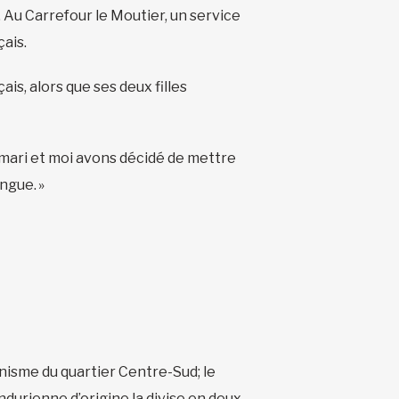
 Au Carrefour le Moutier, un service
çais.
is, alors que ses deux filles
on mari et moi avons décidé de mettre
angue. »
nisme du quartier Centre-Sud; le
ondurienne d’origine la divise en deux