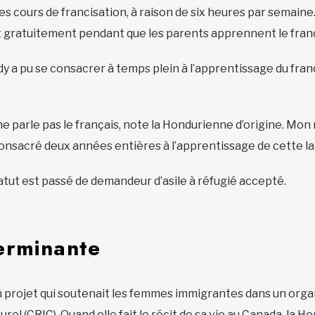
s cours de francisation, à raison de six heures par semaine.
t gratuitement pendant que les parents apprennent le fran
y a pu se consacrer à temps plein à l’apprentissage du frança
i on ne parle pas le français, note la Hondurienne d’origine. M
onsacré deux années entières à l’apprentissage de cette l
tatut est passé de demandeur d’asile à réfugié accepté.
erminante
n projet qui soutenait les femmes immigrantes dans un orga
urel
(CRIC). Quand elle fait le récit de sa vie au Canada, la H