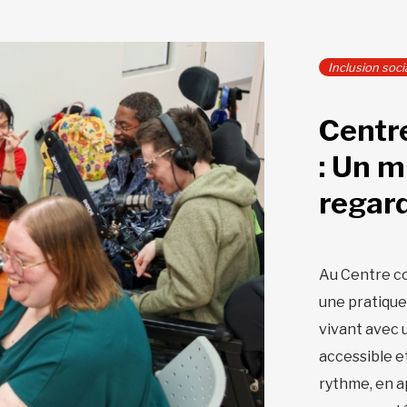
Inclusion soci
Centr
: Un m
regar
Au Centre co
une pratique
vivant avec 
accessible e
rythme, en a