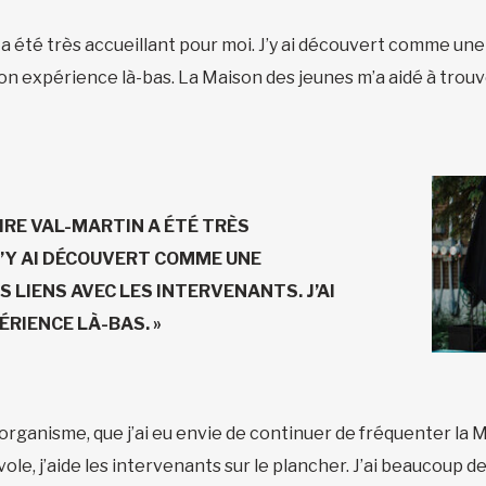
té très accueillant pour moi. J’y ai découvert comme une fa
on expérience là-bas. La Maison des jeunes m’a aidé à trouve
RE VAL-MARTIN A ÉTÉ TRÈS
J’Y AI DÉCOUVERT COMME UNE
NS LIENS AVEC LES INTERVENANTS. J’AI
RIENCE LÀ-BAS. »
 l’organisme, que j’ai eu envie de continuer de fréquenter la 
e, j’aide les intervenants sur le plancher. J’ai beaucoup de p