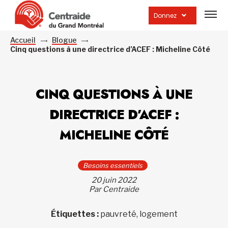
Ouvrir
la
Donnez
navig
du
site
Accueil
Blogue
Cinq questions à une directrice d’ACEF : Micheline Côté
CINQ QUESTIONS À UNE
DIRECTRICE D’ACEF :
MICHELINE CÔTÉ
Besoins essentiels
20 juin 2022
Par Centraide
Étiquettes :
pauvreté, logement