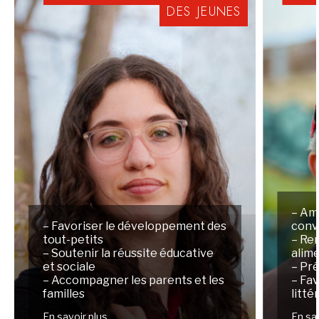
DES
JEUNES
– Am
– Favoriser le développement des
conv
tout-petits
– Ren
– Soutenir la réussite éducative
alim
et sociale
– Pré
– Accompagner les parents et les
– Fav
familles
litté
En savoir plus
En sa