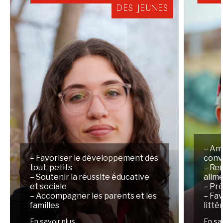
DES
JEUNES
– Am
– Favoriser le développement des
conv
tout-petits
– Ren
– Soutenir la réussite éducative
alim
et sociale
– Pré
– Accompagner les parents et les
– Fav
familles
litté
En savoir plus
En sa