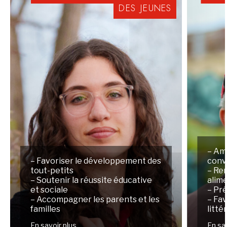
DES
JEUNES
– Am
– Favoriser le développement des
conv
tout-petits
– Ren
– Soutenir la réussite éducative
alim
et sociale
– Pré
– Accompagner les parents et les
– Fav
familles
litté
En savoir plus
En sa