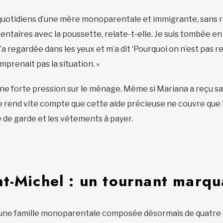
uotidiens d’une mère monoparentale et immigrante, sans rés
mentaires avec la poussette, relate-t-elle. Je suis tombée e
 m’a regardée dans les yeux et m’a dit ‘Pourquoi on n’est pa
omprenait pas la situation. »
 une forte pression sur le ménage. Même si Mariana a reçu s
se rend vite compte que cette aide précieuse ne couvre que le 
ce de garde et les vêtements à payer.
t-Michel : un tournant marqu
 une famille monoparentale composée désormais de quatre